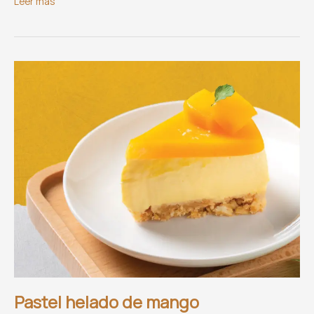
Fermento
Leer más
Panadería
Pastel helado de mango