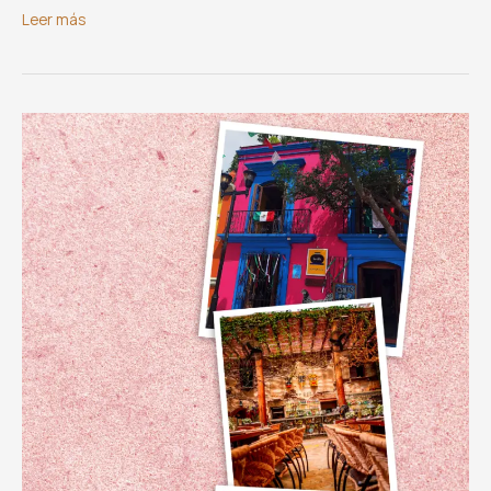
Julio,
Leer más
Guelaguetza
gastronómica