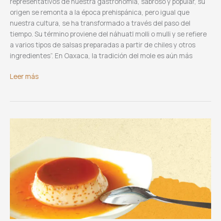
representativos de nuestra gastronomía, sabroso y popular, su
origen se remonta a la época prehispánica, pero igual que
nuestra cultura, se ha transformado a través del paso del
tiempo. Su término proviene del náhuatl molli o mulli y se refiere
a varios tipos de salsas preparadas a partir de chiles y otros
ingredientes”. En Oaxaca, la tradición del mole es aún más
El
Leer más
mole,
una
tradición
del
Día
de
Muertos