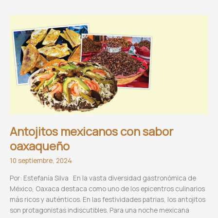
y
salsa
de
maracuyá
Antojitos mexicanos con sabor
oaxaqueño
10 septiembre, 2024
Por: Estefanía Silva En la vasta diversidad gastronómica de
México, Oaxaca destaca como uno de los epicentros culinarios
más ricos y auténticos. En las festividades patrias, los antojitos
son protagonistas indiscutibles. Para una noche mexicana