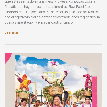
que estés sentado en una mesa y lo veas, conozcas toda la
filosofía que hay detrás de tus alimentos. Slow Food fue
fundada en 1980 por Carlo Petrini y por un grupo de activistas
con el objetivo inicial de defender las tradiciones regionales, la
buena alimentación y el placer gastronómico,
MOVIMIENTO
Leer más
SLOW
FOOD,
Alimentación
buena,
limpia
y
justa