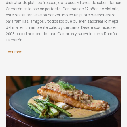
disfrutar de platillos frescos, deliciosos y llenos de sabor, Ramón
Camarón es la opción perfecta. Con más de 17 años de historia,
este restaurante se ha convertido en un punto de encuentro
para familias, amigos y todos los que quieren saborear lo mejor
del mar en un ambiente cálido y cercano. Desde sus inicios en
2008 bajo el nombre de Juan Camarón y su evolución a Ramón
Camarón,
Ramón
Leer más
Camarón,
El
sabor
del
mar
en
Oaxaca