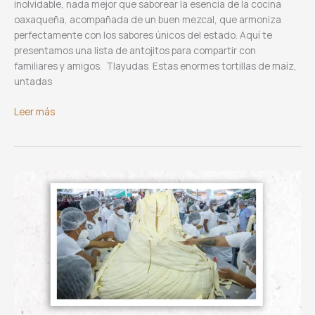
inolvidable, nada mejor que saborear la esencia de la cocina
oaxaqueña, acompañada de un buen mezcal, que armoniza
perfectamente con los sabores únicos del estado. Aquí te
presentamos una lista de antojitos para compartir con
familiares y amigos. Tlayudas Estas enormes tortillas de maíz,
untadas
Antojitos
Leer más
mexicanos
con
sabor
oaxaqueño