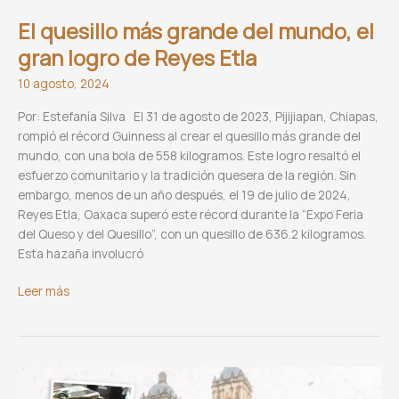
El quesillo más grande del mundo, el
gran logro de Reyes Etla
10 agosto, 2024
Por: Estefanía Silva El 31 de agosto de 2023, Pijijiapan, Chiapas,
rompió el récord Guinness al crear el quesillo más grande del
mundo, con una bola de 558 kilogramos. Este logro resaltó el
esfuerzo comunitario y la tradición quesera de la región. Sin
embargo, menos de un año después, el 19 de julio de 2024,
Reyes Etla, Oaxaca superó este récord durante la “Expo Feria
del Queso y del Quesillo”, con un quesillo de 636.2 kilogramos.
Esta hazaña involucró
El
Leer más
quesillo
más
grande
del
mundo,