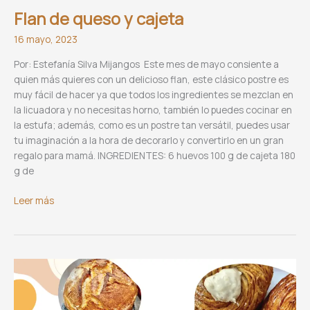
Flan de queso y cajeta
16 mayo, 2023
Por: Estefanía Silva Mijangos Este mes de mayo consiente a
quien más quieres con un delicioso flan, este clásico postre es
muy fácil de hacer ya que todos los ingredientes se mezclan en
la licuadora y no necesitas horno, también lo puedes cocinar en
la estufa; además, como es un postre tan versátil, puedes usar
tu imaginación a la hora de decorarlo y convertirlo en un gran
regalo para mamá. INGREDIENTES: 6 huevos 100 g de cajeta 180
g de
Flan
Leer más
de
queso
y
cajeta