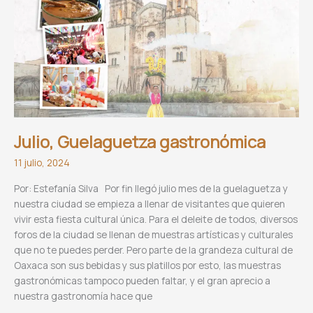
el
gran
logro
de
Reyes
Etla
Julio, Guelaguetza gastronómica
11 julio, 2024
Por: Estefanía Silva Por fin llegó julio mes de la guelaguetza y
nuestra ciudad se empieza a llenar de visitantes que quieren
vivir esta fiesta cultural única. Para el deleite de todos, diversos
foros de la ciudad se llenan de muestras artísticas y culturales
que no te puedes perder. Pero parte de la grandeza cultural de
Oaxaca son sus bebidas y sus platillos por esto, las muestras
gastronómicas tampoco pueden faltar, y el gran aprecio a
nuestra gastronomía hace que