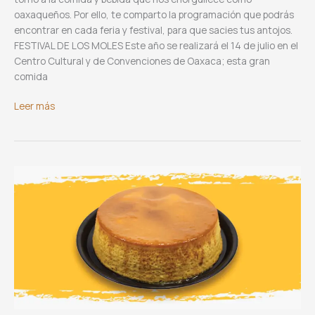
oaxaqueños. Por ello, te comparto la programación que podrás
encontrar en cada feria y festival, para que sacies tus antojos.
FESTIVAL DE LOS MOLES Este año se realizará el 14 de julio en el
Centro Cultural y de Convenciones de Oaxaca; esta gran
comida
Eventos
Leer más
gastronómicos
de
julio,
mes
de
“La
Guelaguetza”