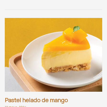
“Estrellas
Michelin”
llegan
a
Oaxaca
Pastel helado de mango