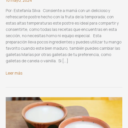
10 mayo, 2024
Por: Estefanía Silva Consiente a mamá con un delicioso y
refrescante postre hecho con la fruta de la temporada; con
estas altas temperaturas este postre es ideal para compartir y
consentirte, como todas las recetas que encuentras en esta
sección, no necesitas horno ni equipo especial. Esta
preparación lleva pocos ingredientes y puedes utilizar tu mango
favorito cuando este bien maduro, también puedes cambiar las
galletas Marías por otras galletas de tu preferencia, como
galletas de canela o vainilla. Si […]
Pastel
Leer más
helado
de
mango