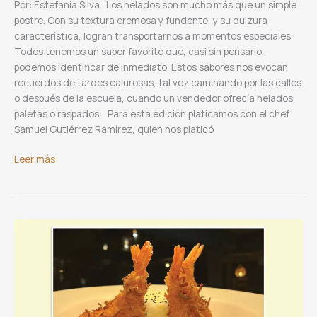
Por: Estefanía Silva Los helados son mucho más que un simple
postre. Con su textura cremosa y fundente, y su dulzura
característica, logran transportarnos a momentos especiales.
Todos tenemos un sabor favorito que, casi sin pensarlo,
podemos identificar de inmediato. Estos sabores nos evocan
recuerdos de tardes calurosas, tal vez caminando por las calles
o después de la escuela, cuando un vendedor ofrecía helados,
paletas o raspados. Para esta edición platicamos con el chef
Samuel Gutiérrez Ramírez, quien nos platicó
El
Leer más
arte
de
los
helados:
un
viaje
sensorial