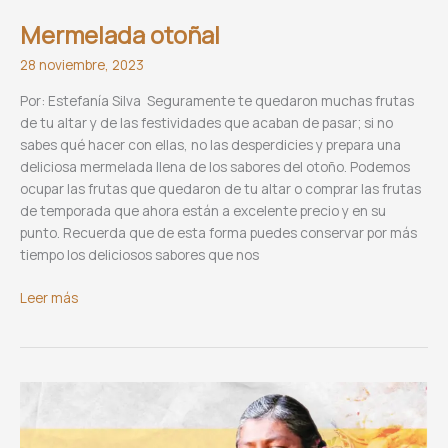
Mermelada otoñal
28 noviembre, 2023
Por: Estefanía Silva Seguramente te quedaron muchas frutas
de tu altar y de las festividades que acaban de pasar; si no
sabes qué hacer con ellas, no las desperdicies y prepara una
deliciosa mermelada llena de los sabores del otoño. Podemos
ocupar las frutas que quedaron de tu altar o comprar las frutas
de temporada que ahora están a excelente precio y en su
punto. Recuerda que de esta forma puedes conservar por más
tiempo los deliciosos sabores que nos
Mermelada
Leer más
otoñal