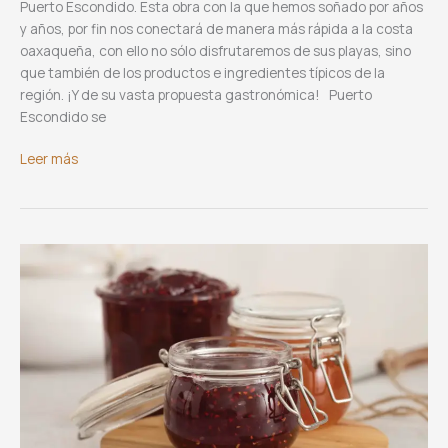
Puerto Escondido. Esta obra con la que hemos soñado por años
y años, por fin nos conectará de manera más rápida a la costa
oaxaqueña, con ello no sólo disfrutaremos de sus playas, sino
que también de los productos e ingredientes típicos de la
región. ¡Y de su vasta propuesta gastronómica! Puerto
Escondido se
Experiencias
Leer más
gastronómicas
en
Puerto
Escondido