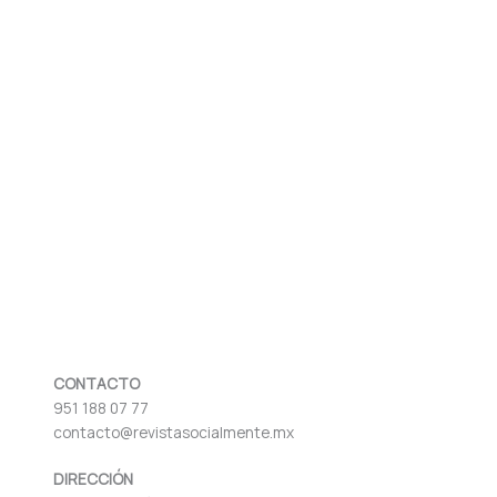
CONTACTO
951 188 07 77
contacto@revistasocialmente.mx
DIRECCIÓN