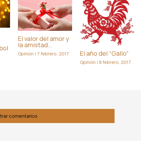
El valor del amor y
la amistad…
bol
El año del “Gallo”
Opinión
/
7 febrero, 2017
Opinión
/
8 febrero, 2017
,
trar comentarios