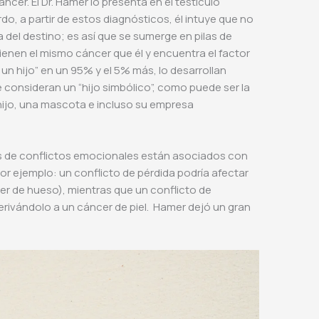
ncer. El Dr. Hamer lo presenta en el testículo
do, a partir de estos diagnósticos, él intuye que no
 del destino; es así que se sumerge en pilas de
ienen el mismo cáncer que él y encuentra el factor
 un hijo” en un 95% y el 5% más, lo desarrollan
e consideran un “hijo simbólico”, como puede ser la
hijo, una mascota e incluso su empresa
os de conflictos emocionales están asociados con
Por ejemplo: un conflicto de pérdida podría afectar
r de hueso), mientras que un conflicto de
derivándolo a un cáncer de piel. Hamer dejó un gran