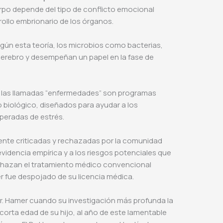
erpo depende del tipo de conflicto emocional
ollo embrionario de los órganos.
gún esta teoría, los microbios como bacterias,
cerebro y desempeñan un papel en la fase de
 las llamadas “enfermedades” son programas
o biológico, diseñados para ayudar a los
peradas de estrés.
ente criticadas y rechazadas por la comunidad
 evidencia empírica y a los riesgos potenciales que
chazan el tratamiento médico convencional
r fue despojado de su licencia médica.
 Dr. Hamer cuando su investigación más profunda la
a corta edad de su hijo, al año de este lamentable