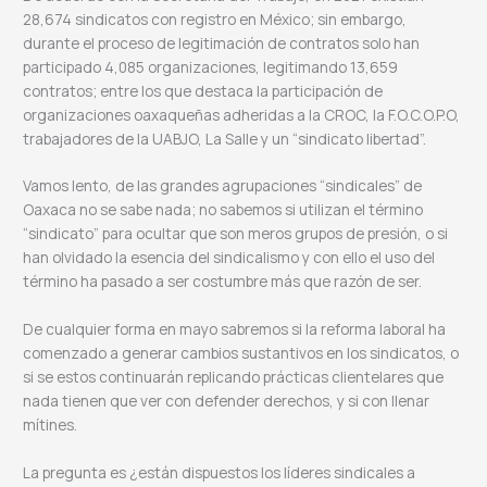
28,674 sindicatos con registro en México; sin embargo,
durante el proceso de legitimación de contratos solo han
participado 4,085 organizaciones, legitimando 13,659
contratos; entre los que destaca la participación de
organizaciones oaxaqueñas adheridas a la CROC, la F.O.C.O.P.O,
trabajadores de la UABJO, La Salle y un “sindicato libertad”.
Vamos lento, de las grandes agrupaciones “sindicales” de
Oaxaca no se sabe nada; no sabemos si utilizan el término
“sindicato” para ocultar que son meros grupos de presión, o si
han olvidado la esencia del sindicalismo y con ello el uso del
término ha pasado a ser costumbre más que razón de ser.
De cualquier forma en mayo sabremos si la reforma laboral ha
comenzado a generar cambios sustantivos en los sindicatos, o
si se estos continuarán replicando prácticas clientelares que
nada tienen que ver con defender derechos, y si con llenar
mítines.
La pregunta es ¿están dispuestos los líderes sindicales a