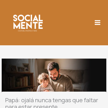
Ir
al
contenido
Papá: ojalá nunca tengas que faltar
para estar presente