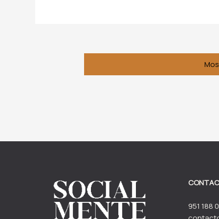
Mos
CONTA
951 188 0
contact