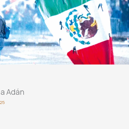
ama Adán
025