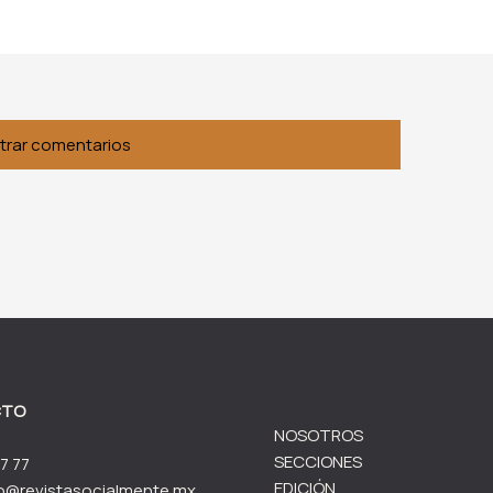
trar comentarios
CTO
NOSOTROS
SECCIONES
7 77
EDICIÓN
o@revistasocialmente.mx