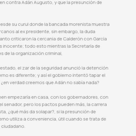
 en contra Adán Augusto, y que la presunción de
 desde su curul donde la bancada morenista muestra
canos al ex presidente, sin embargo, la duda
e tanto criticaron la cercanía de Calderón con García
 inocente; todo esto mientras la Secretaría de
es de la organización criminal,
stado, el zar de la seguridad anunció la detención
no es diferente; y así el gobierno intentó tapar el
e… ¿en verdad creemos que Adán no sabía nada?
men empezaría en casa, con los gobernadores, con
n el senador, pero los pactos pueden más, la carrera
sta, ¿qué más da solapar?, si la presunción de
rno utiliza a conveniencia, útil cuando se trata de
un ciudadano.