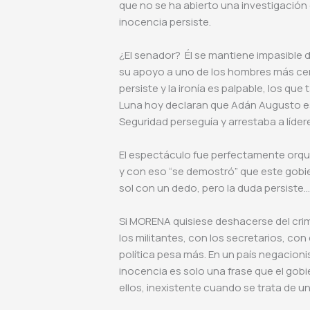
que no se ha abierto una investigación
inocencia persiste.
¿El senador? Él se mantiene impasible
su apoyo a uno de los hombres más cer
persiste y la ironía es palpable, los qu
Luna hoy declaran que Adán Augusto es
Seguridad perseguía y arrestaba a líder
El espectáculo fue perfectamente orque
y con eso “se demostró” que este gobier
sol con un dedo, pero la duda persist
Si MORENA quisiese deshacerse del cri
los militantes, con los secretarios, co
política pesa más. En un país negacioni
inocencia es solo una frase que el gobie
ellos, inexistente cuando se trata de 