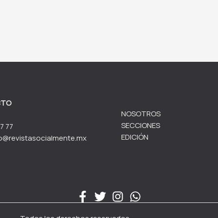
CTO
NOSOTROS
SECCIONES
7 77
EDICIÓN
o@revistasocialmente.mx