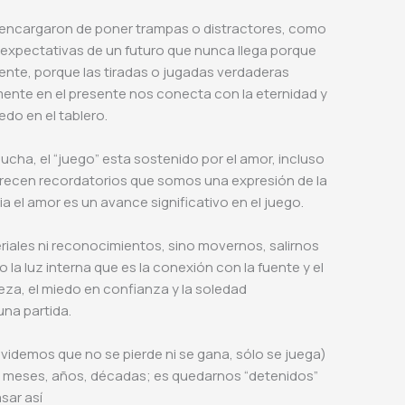
e encargaron de poner trampas o distractores, como
 expectativas de un futuro que nunca llega porque
ente, porque las tiradas o jugadas verdaderas
lmente en el presente nos conecta con la eternidad y
edo en el tablero.
ucha, el “juego” esta sostenido por el amor, incluso
arecen recordatorios que somos una expresión de la
 el amor es un avance significativo en el juego.
riales ni reconocimientos, sino movernos, salirnos
o la luz interna que es la conexión con la fuente y el
leza, el miedo en confianza y la soledad
una partida.
lvidemos que no se pierde ni se gana, sólo se juega)
r meses, años, décadas; es quedarnos “detenidos”
asar así