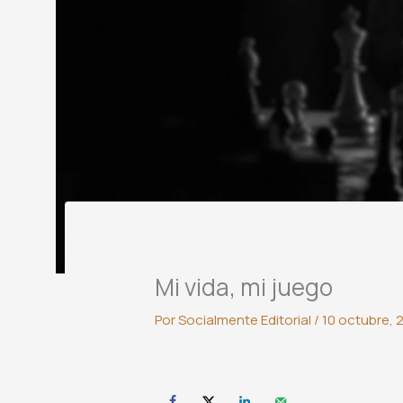
Mi vida, mi juego
Por
Socialmente Editorial
/
10 octubre, 