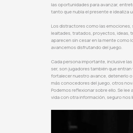
las oportunidades para avanzar, entre
tanto que nubla el presente e idealiza 
Los distractores como las emociones, 
lealtades, tratados, proyectos, ideas, t
aparecen sin cesar en la mente como l
avancemos disfrutando del juego.
Cada persona importante, inclusive las 
ser, son jugadores también que entran y
fortalecer nuestro avance, detenerlo 
más conocedores del juego, otros no
Podemos reflexionar sobre ello. Se lee 
vida con otra información, seguro nos lib