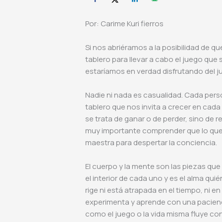
Por: Carime Kuri fierros
Si nos abriéramos a la posibilidad de q
tablero para llevar a cabo el juego que
estaríamos en verdad disfrutando del j
Nadie ni nada es casualidad. Cada pers
tablero que nos invita a crecer en cad
se trata de ganar o de perder, sino de
muy importante comprender que lo que 
maestra para despertar la conciencia.
El cuerpo y la mente son las piezas qu
el interior de cada uno y es el alma qu
rige ni está atrapada en el tiempo, ni e
experimenta y aprende con una pacienci
como el juego o la vida misma fluye con