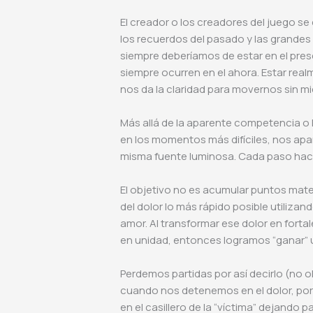
El creador o los creadores del juego s
los recuerdos del pasado y las grandes
siempre deberíamos de estar en el pres
siempre ocurren en el ahora. Estar rea
nos da la claridad para movernos sin mi
Más allá de la aparente competencia o l
en los momentos más difíciles, nos ap
misma fuente luminosa. Cada paso hacia
El objetivo no es acumular puntos mate
del dolor lo más rápido posible utilizand
amor. Al transformar ese dolor en forta
en unidad, entonces logramos “ganar” 
Perdemos partidas por así decirlo (no o
cuando nos detenemos en el dolor, po
en el casillero de la “víctima” dejando p