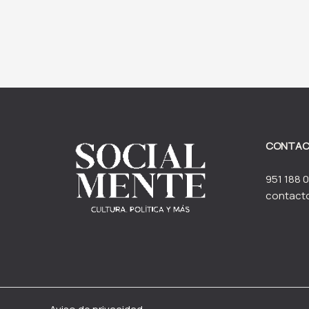
CONTA
951 188 0
contact