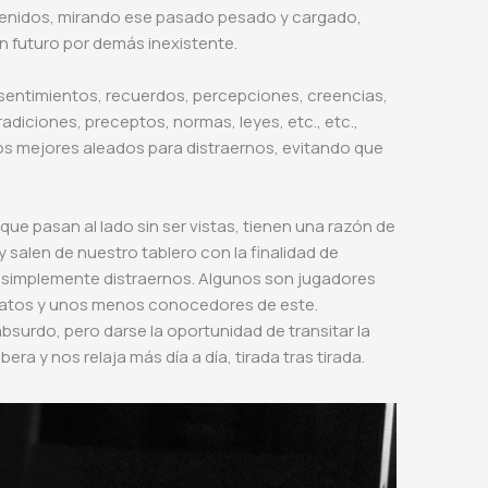
tenidos, mirando ese pasado pesado y cargado,
un futuro por demás inexistente.
sentimientos, recuerdos, percepciones, creencias,
radiciones, preceptos, normas, leyes, etc., etc.,
os mejores aleados para distraernos, evitando que
que pasan al lado sin ser vistas, tienen una razón de
 salen de nuestro tablero con la finalidad de
o simplemente distraernos. Algunos son jugadores
vatos y unos menos conocedores de este.
absurdo, pero darse la oportunidad de transitar la
era y nos relaja más día a día, tirada tras tirada.