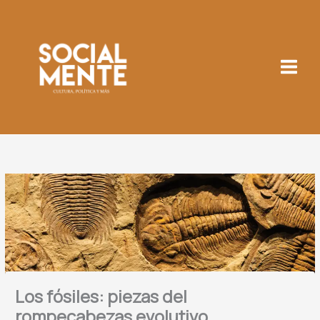
Ir
al
contenido
Los fósiles: piezas del
rompecabezas evolutivo