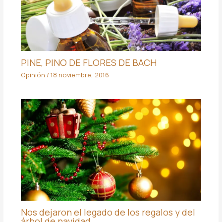
PINE, PINO DE FLORES DE BACH
Opinión
/
18 noviembre, 2016
Nos dejaron el legado de los regalos y del
árbol de navidad