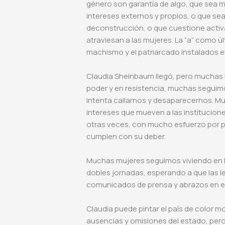
género son garantía de algo, que sea m
intereses externos y propios, o que se
deconstrucción, o que cuestione acti
atraviesan a las mujeres. La “a” como ú
machismo y el patriarcado instalados en
Claudia Sheinbaum llegó, pero muchas h
poder y en resistencia, muchas seguimo
intenta callarnos y desaparecernos. M
intereses que mueven a las institucione
otras veces, con mucho esfuerzo por pa
cumplen con su deber.
Muchas mujeres seguimos viviendo en la
dobles jornadas, esperando a que las 
comunicados de prensa y abrazos en el
Claudia puede pintar el país de color m
ausencias y omisiones del estado, pero a