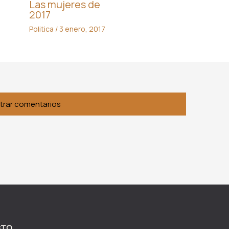
Las mujeres de
2017
Politica
/
3 enero, 2017
trar comentarios
CTO