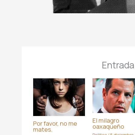
Entrada
El milagro
Por favor, no me
oaxaqueño
mates.
Politica
/
5 diciembre,