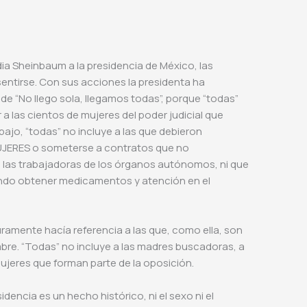
ia Sheinbaum a la presidencia de México, las
entirse. Con sus acciones la presidenta ha
de “No llego sola, llegamos todas”, porque “todas”
a las cientos de mujeres del poder judicial que
jo, “todas” no incluye a las que debieron
MUJERES o someterse a contratos que no
 las trabajadoras de los órganos autónomos, ni que
ando obtener medicamentos y atención en el
uramente hacía referencia a las que, como ella, son
bre. “Todas” no incluye a las madres buscadoras, a
s mujeres que forman parte de la oposición.
idencia es un hecho histórico, ni el sexo ni el