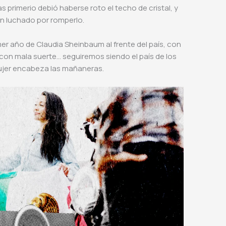
s primerio debió haberse roto el techo de cristal, y
an luchado por romperlo.
mer año de Claudia Sheinbaum al frente del país, con
con mala suerte… seguiremos siendo el país de los
 mujer encabeza las mañaneras.