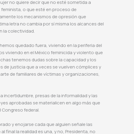
ujer no quiere decir que no esté sometida a
a feminista, o que esté en proceso de
vamente los mecanismos de opresión que
ltima letra no cambia por sí misma los alcances del
 la colectividad.
emos quedado fuera, viviendo en la periferia del
s viviendo en el México feminicida y violento que
uchas tenemos dudas sobre la capacidad y los
s de justicia que a veces se vuelven cómplices y
rte de familiares de víctimas y organizaciones,
 incertidumbre, presas de la informalidad y las
leyes aprobadas se materialicen en algo más que
 Congreso federal.
orado y enojarse cada que alguien señale las
l final la realidad es una, y no, Presidenta, no