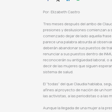
Por: Elizabeth Castro
Tres meses después del arribo de Claud
presiones y desilusiones comienzan a s
comenzado dejar de lado aquella frase 
parece una palabra absurda al observar 
deberán abandonar sus puestos de traba
renunciar a sus puestos dentro de IN
reconocerán su antigüedad laboral, o a
decir de las mujeres que siguen esper
sistema de salud.
El “todas” del que Claudia hablaba, seg
afines al proyecto de nación de un hom
las activistas, a las periodistas o a la
Aunque la llegada de una mujer a la pres