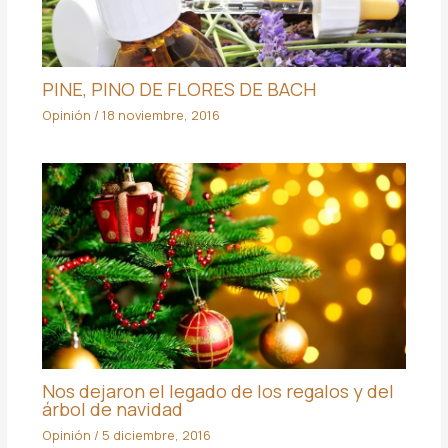
PINE, PINO DE FLORES DE BACH
Opinión
/
18 noviembre, 2016
Nos dejaron el legado de los regalos y del
árbol de navidad
Opinión
/
5 diciembre, 2016