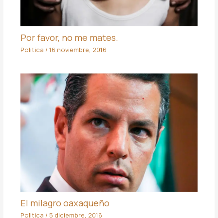
Por favor, no me mates.
Politica
/
16 noviembre, 2016
El milagro oaxaqueño
Politica
/
5 diciembre, 2016