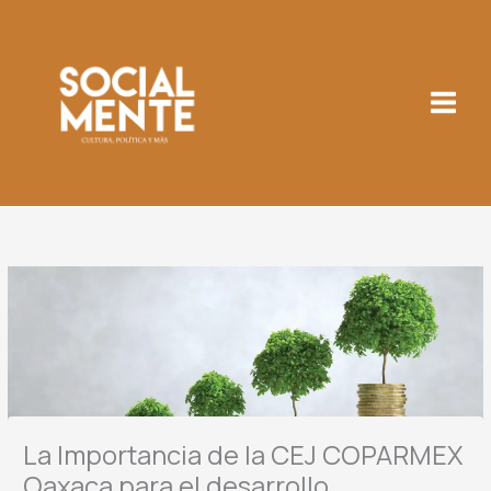
Ir
al
contenido
La Importancia de la CEJ COPARMEX
Oaxaca para el desarrollo