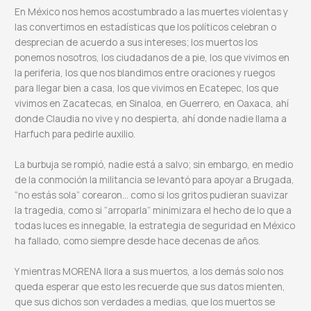
En México nos hemos acostumbrado a las muertes violentas y
las convertimos en estadísticas que los políticos celebran o
desprecian de acuerdo a sus intereses; los muertos los
ponemos nosotros, los ciudadanos de a pie, los que vivimos en
la periferia, los que nos blandimos entre oraciones y ruegos
para llegar bien a casa, los que vivimos en Ecatepec, los que
vivimos en Zacatecas, en Sinaloa, en Guerrero, en Oaxaca, ahí
donde Claudia no vive y no despierta, ahí donde nadie llama a
Harfuch para pedirle auxilio.
La burbuja se rompió, nadie está a salvo; sin embargo, en medio
de la conmoción la militancia se levantó para apoyar a Brugada,
“no estás sola” corearon… como si los gritos pudieran suavizar
la tragedia, como si “arroparla” minimizara el hecho de lo que a
todas luces es innegable, la estrategia de seguridad en México
ha fallado, como siempre desde hace decenas de años.
Y mientras MORENA llora a sus muertos, a los demás solo nos
queda esperar que esto les recuerde que sus datos mienten,
que sus dichos son verdades a medias, que los muertos se