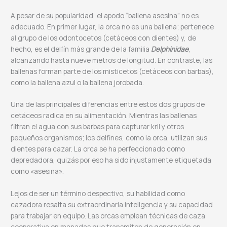
A pesar de su popularidad, el apodo “ballena asesina” no es
adecuado. En primer lugar, la orca no es una ballena; pertenece
al grupo de los odontocetos (cetáceos con dientes) y, de
hecho, es el delfín más grande de la familia
Delphinidae
,
alcanzando hasta nueve metros de longitud. En contraste, las
ballenas forman parte de los misticetos (cetáceos con barbas),
como la ballena azul o la ballena jorobada.
Una de las principales diferencias entre estos dos grupos de
cetáceos radica en su alimentación. Mientras las ballenas
filtran el agua con sus barbas para capturar kril y otros
pequeños organismos; los delfines, como la orca, utilizan sus
dientes para cazar. La orca se ha perfeccionado como
depredadora, quizás por eso ha sido injustamente etiquetada
como «asesina».
Lejos de ser un término despectivo, su habilidad como
cazadora resalta su extraordinaria inteligencia y su capacidad
para trabajar en equipo. Las orcas emplean técnicas de caza
cooperativa en manadas que transmiten de generación en