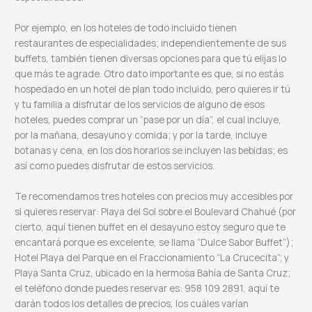
Por ejemplo, en los hoteles de todo incluido tienen
restaurantes de especialidades; independientemente de sus
buffets, también tienen diversas opciones para que tú elijas lo
que más te agrade. Otro dato importante es que, si no estás
hospedado en un hotel de plan todo incluido, pero quieres ir tú
y tu familia a disfrutar de los servicios de alguno de esos
hoteles, puedes comprar un “pase por un día”, el cual incluye,
por la mañana, desayuno y comida; y por la tarde, incluye
botanas y cena, en los dos horarios se incluyen las bebidas; es
así como puedes disfrutar de estos servicios.
Te recomendamos tres hoteles con precios muy accesibles por
si quieres reservar: Playa del Sol sobre el Boulevard Chahué (por
cierto, aquí tienen buffet en el desayuno estoy seguro que te
encantará porque es excelente, se llama “Dulce Sabor Buffet”);
Hotel Playa del Parque en el Fraccionamiento “La Crucecita”; y
Playa Santa Cruz, ubicado en la hermosa Bahía de Santa Cruz;
el teléfono donde puedes reservar es: 958 109 2891, aquí te
darán todos los detalles de precios, los cuáles varían