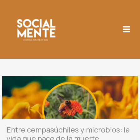
Ir
al
contenido
Entre cempasúchiles y microbios: la
vida que nace de la muerte