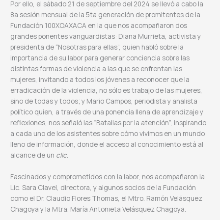
Por ello, el sábado 21 de septiembre del 2024 se llevó a cabo la
8a sesión mensual de la 5ta generación de promitentes de la
Fundación 100XOAXACA en la que nos acompañaron dos
grandes ponentes vanguardistas: Diana Murrieta, activista y
presidenta de “Nosotras para ellas”, quien habló sobre la
importancia de su labor para generar conciencia sobre las
distintas formas de violencia a las que se enfrentan las
mujeres, invitando a todos los jóvenes a reconocer que la
erradicación de la violencia, no sólo es trabajo de las mujeres,
sino de todas y todos; y Mario Campos, periodista y analista
político quien, a través de una ponencia llena de aprendizaje y
reflexiones, nos señaló las “Batallas por la atención”, inspirando
a cada uno de los asistentes sobre cómo vivimos en un mundo
lleno de información, donde el acceso al conocimiento está al
alcance de un
clic
.
Fascinados y comprometidos con la labor, nos acompañaron la
Lic. Sara Clavel, directora, y algunos socios de la Fundación
como el Dr. Claudio Flores Thomas, el Mtro. Ramón Velásquez
Chagoya y la Mtra. María Antonieta Velásquez Chagoya.