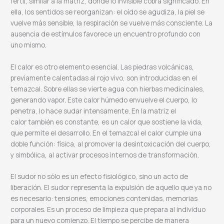
fértil, similar a la matriz, donde lo invisible cobra significado. En
ella, los sentidos se reorganizan: el oído se agudiza, la piel se
vuelve más sensible, la respiración se vuelve más consciente. La
ausencia de estímulos favorece un encuentro profundo con
uno mismo.
El calor es otro elemento esencial. Las piedras volcánicas,
previamente calentadas al rojo vivo, son introducidas en el
temazcal. Sobre ellas se vierte agua con hierbas medicinales,
generando vapor. Este calor húmedo envuelve el cuerpo, lo
penetra, lo hace sudar intensamente. En la matriz el
calor también es constante, es un calor que sostiene la vida,
que permite el desarrollo. En el temazcal el calor cumple una
doble función: física, al promover la desintoxicación del cuerpo,
y simbólica, al activar procesos internos de transformación.
El sudor no sólo es un efecto fisiológico, sino un acto de
liberación. El sudor representa la expulsión de aquello que ya no
es necesario: tensiones, emociones contenidas, memorias
corporales. Es un proceso de limpieza que prepara al individuo
para un nuevo comienzo. El tiempo se percibe de manera