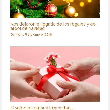
Nos dejaron el legado de los regalos y del
árbol de navidad
Opinión
/
5 diciembre, 2016
El valor del amor y la amistad…