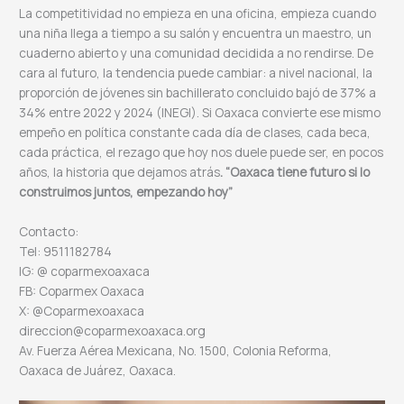
La competitividad no empieza en una oficina, empieza cuando
una niña llega a tiempo a su salón y encuentra un maestro, un
cuaderno abierto y una comunidad decidida a no rendirse. De
cara al futuro, la tendencia puede cambiar: a nivel nacional, la
proporción de jóvenes sin bachillerato concluido bajó de 37% a
34% entre 2022 y 2024 (INEGI). Si Oaxaca convierte ese mismo
empeño en política constante cada día de clases, cada beca,
cada práctica, el rezago que hoy nos duele puede ser, en pocos
años, la historia que dejamos atrás
. “Oaxaca tiene futuro si lo
construimos juntos, empezando hoy”
Contacto:
Tel: 9511182784
IG: @ coparmexoaxaca
FB: Coparmex Oaxaca
X: @Coparmexoaxaca
direccion@coparmexoaxaca.org
Av. Fuerza Aérea Mexicana, No. 1500, Colonia Reforma,
Oaxaca de Juárez, Oaxaca.