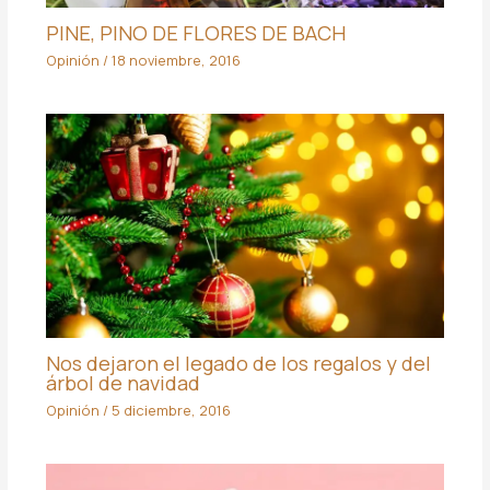
PINE, PINO DE FLORES DE BACH
Opinión
/
18 noviembre, 2016
Nos dejaron el legado de los regalos y del
árbol de navidad
Opinión
/
5 diciembre, 2016