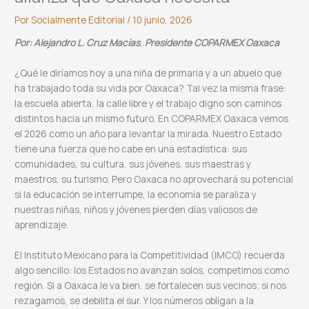
Por
Socialmente Editorial
/
10 junio, 2026
Por: Alejandro L. Cruz Macías
,
Presidente COPARMEX Oaxaca
¿Qué le diríamos hoy a una niña de primaria y a un abuelo que
ha trabajado toda su vida por Oaxaca? Tal vez la misma frase:
la escuela abierta, la calle libre y el trabajo digno son caminos
distintos hacia un mismo futuro. En COPARMEX Oaxaca vemos
el 2026 como un año para levantar la mirada. Nuestro Estado
tiene una fuerza que no cabe en una estadística: sus
comunidades, su cultura, sus jóvenes, sus maestras y
maestros, su turismo. Pero Oaxaca no aprovechará su potencial
si la educación se interrumpe, la economía se paraliza y
nuestras niñas, niños y jóvenes pierden días valiosos de
aprendizaje.
El Instituto Mexicano para la Competitividad (IMCO) recuerda
algo sencillo: los Estados no avanzan solos, competimos como
región. Si a Oaxaca le va bien, se fortalecen sus vecinos; si nos
rezagamos, se debilita el sur. Y los números obligan a la