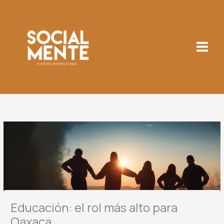
Ir
al
contenido
Educación: el roI más alto para
Oaxaca