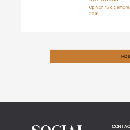
Opinión
/
5 diciembre
2016
Mos
CONTA