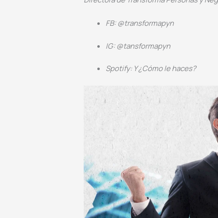
FB: @transformapyn
IG: @tansformapyn
Spotify: Y ¿Cómo le haces?