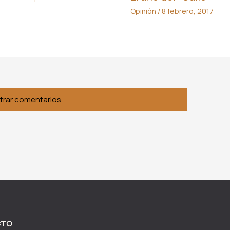
Opinión
/
8 febrero, 2017
,
trar comentarios
CTO