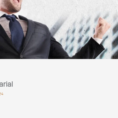
arial
24