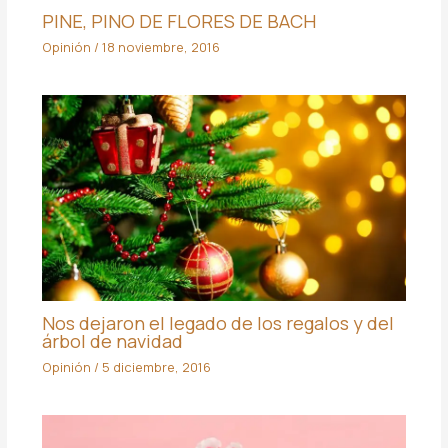
PINE, PINO DE FLORES DE BACH
Opinión
/
18 noviembre, 2016
Nos dejaron el legado de los regalos y del
árbol de navidad
Opinión
/
5 diciembre, 2016