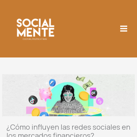
Ir
al
contenido
¿Cómo influyen las redes sociales en
los mercados financieros?