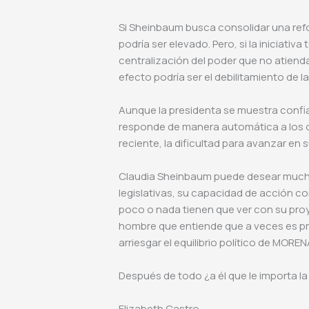
Si Sheinbaum busca consolidar una refo
podría ser elevado. Pero, si la iniciativ
centralización del poder que no atienda 
efecto podría ser el debilitamiento de
Aunque la presidenta se muestra confia
responde de manera automática a los d
reciente, la dificultad para avanzar e
Claudia Sheinbaum puede desear mucha
legislativas, su capacidad de acción c
poco o nada tienen que ver con su proyec
hombre que entiende que a veces es pr
arriesgar el equilibrio político de MOREN
Después de todo ¿a él que le importa 
Elizabeth Castro