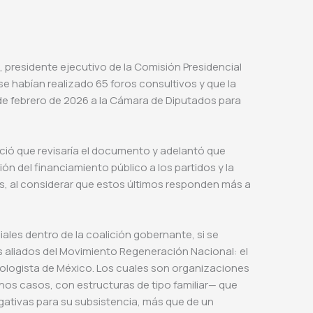
presidente ejecutivo de la Comisión Presidencial
se habían realizado 65 foros consultivos y que la
1 de febrero de 2026 a la Cámara de Diputados para
ió que revisaría el documento y adelantó que
ón del financiamiento público a los partidos y la
es, al considerar que estos últimos responden más a
les dentro de la coalición gobernante, si se
os aliados del Movimiento Regeneración Nacional: el
Ecologista de México. Los cuales son organizaciones
unos casos, con estructuras de tipo familiar— que
gativas para su subsistencia, más que de un