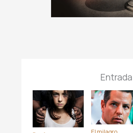
Entrada
El milagro