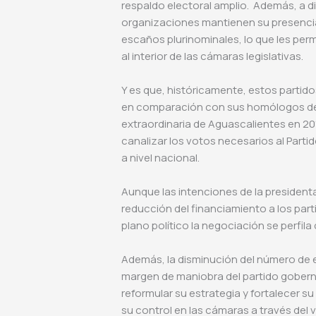
respaldo electoral amplio. Además, a d
organizaciones mantienen su presencia
escaños plurinominales, lo que les perm
al interior de las cámaras legislativas.
Y es que, históricamente, estos parti
en comparación con sus homólogos de 
extraordinaria de Aguascalientes en 20
canalizar los votos necesarios al Parti
a nivel nacional.
Aunque las intenciones de la presidenta
reducción del financiamiento a los parti
plano político la negociación se perfi
Además, la disminución del número de 
margen de maniobra del partido goberna
reformular su estrategia y fortalecer su
su control en las cámaras a través del 