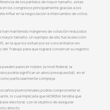
iferencia de los partidos de mayor tamaño, estas
 en los congresos principalmente gracias a los
ite influir en la negociación e intercambio de votos
dos han mantenido márgenes de votación reducidos
mayor tamaño. Un ejemplo de ello fue la elección
15, en la que los esfuerzos se concentraron en
do del Trabajo para que lograra conservar su registro
 pueden parecer nobles (a nivel federal, la
dos podría significar un alivio presupuestal), en el
la como particularmente compleja.
escaños plurinominales podría comprometer el
nte, lo cual implicaría que MORENA tendría que
 base electoral, con el objetivo de asegurar
voto directo.