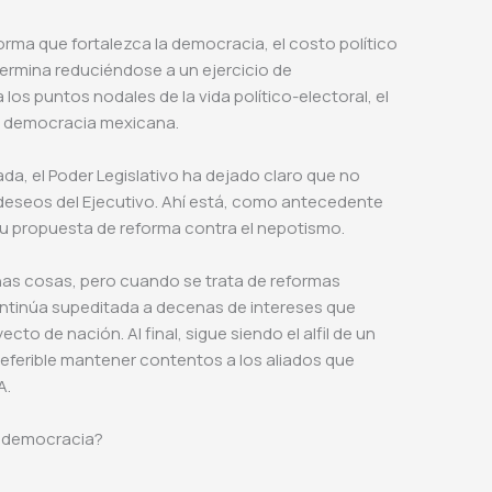
rma que fortalezca la democracia, el costo político
a termina reduciéndose a un ejercicio de
los puntos nodales de la vida político-electoral, el
 la democracia mexicana.
da, el Poder Legislativo ha dejado claro que no
eseos del Ejecutivo. Ahí está, como antecedente
n su propuesta de reforma contra el nepotismo.
s cosas, pero cuando se trata de reformas
ontinúa supeditada a decenas de intereses que
to de nación. Al final, sigue siendo el alfil de un
eferible mantener contentos a los aliados que
A.
la democracia?