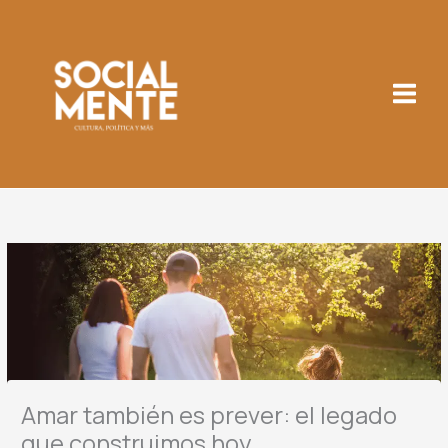
Ir
al
contenido
Amar también es prever: el legado
que construimos hoy