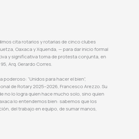
imos cita rotarios y rotarias de cinco clubes
etza, Oaxaca y Xquenda, — para dar inicio formal
va y significativa toma de protesta conjunta, en
195, Arq. Gerardo Corres.
a poderoso: “Unidos para hacer el bien”,
cional de Rotary 2025–2026, Francesco Arezzo. Su
e no lo logra quien hace mucho solo, sino quien
Oaxaca lo entendemos bien: sabemos que los
ión, del trabajo en equipo, de sumar manos,