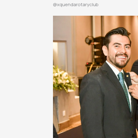
@xquendarotaryclub