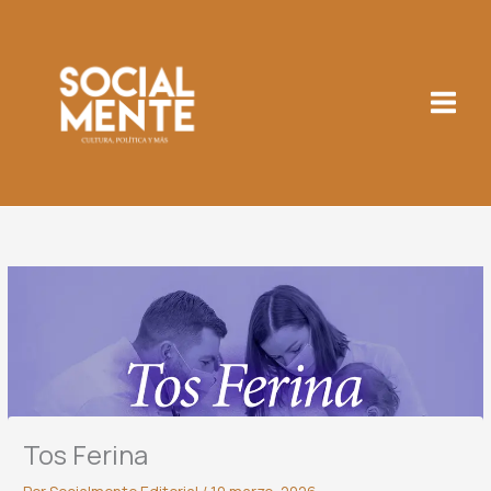
Ir
al
contenido
Tos Ferina