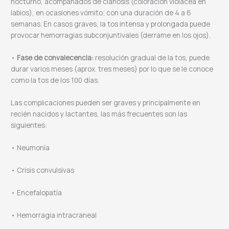
nocturno, acompañados de cianosis (coloración violácea en
labios), en ocasiones vómito; con una duración de 4 a 6
semanas. En casos graves, la tos intensa y prolongada puede
provocar hemorragias subconjuntivales (derrame en los ojos).
•
Fase de convalecencia:
resolución gradual de la tos, puede
durar varios meses (aprox. tres meses) por lo que se le conoce
como la tos de los 100 días.
Las complicaciones pueden ser graves y principalmente en
recién nacidos y lactantes, las más frecuentes son las
siguientes:
• Neumonía
• Crisis convulsivas
• Encefalopatía
• Hemorragia intracraneal