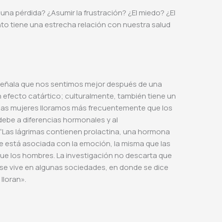
una pérdida? ¿Asumir la frustración? ¿El miedo? ¿El
lanto tiene una estrecha relación con nuestra salud
señala que nos sentimos mejor después de una
 un efecto catártico; culturalmente, también tiene un
 las mujeres lloramos más frecuentemente que los
 debe a diferencias hormonales y al
 “Las lágrimas contienen prolactina, una hormona
que está asociada con la emoción, la misma que las
e los hombres. La investigación no descarta que
se vive en algunas sociedades, en donde se dice
lloran».