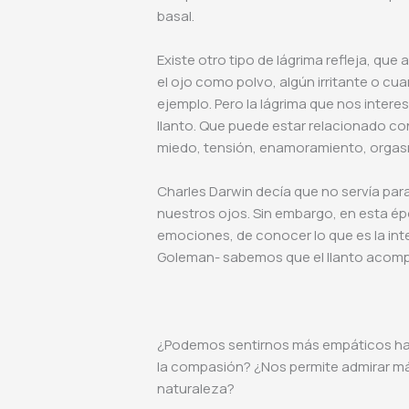
basal.
Existe otro tipo de lágrima refleja, qu
el ojo como polvo, algún irritante o c
ejemplo. Pero la lágrima que nos interes
llanto. Que puede estar relacionado con 
miedo, tensión, enamoramiento, orgas
Charles Darwin decía que no servía para 
nuestros ojos. Sin embargo, en esta ép
emociones, de conocer lo que es la int
Goleman- sabemos que el llanto acomp
¿Podemos sentirnos más empáticos hac
la compasión? ¿Nos permite admirar má
naturaleza?