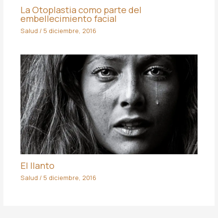
La Otoplastia como parte del
embellecimiento facial
Salud
/
5 diciembre, 2016
El llanto
Salud
/
5 diciembre, 2016