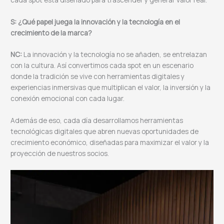
S: ¿Qué papel juega la innovación y la tecnología en el
crecimiento de la marca?
NC:
La innovación y la tecnología no se añaden, se entrelazan
con la cultura. Así convertimos cada spot en un escenario
donde la tradición se vive con herramientas digitales y
experiencias inmersivas que multiplican el valor, la inversión y la
conexión emocional con cada lugar.
Además de eso, cada día desarrollamos herramientas
tecnológicas digitales que abren nuevas oportunidades de
crecimiento económico, diseñadas para maximizar el valor y la
proyección de nuestros socios.