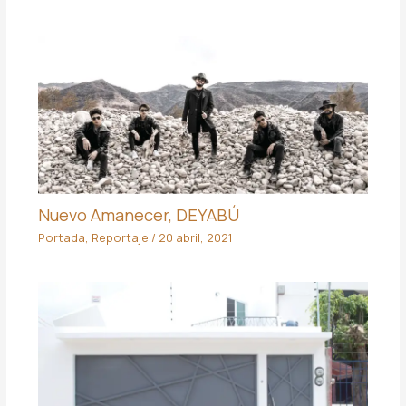
Nuevo Amanecer, DEYABÚ
Portada
,
Reportaje
/
20 abril, 2021