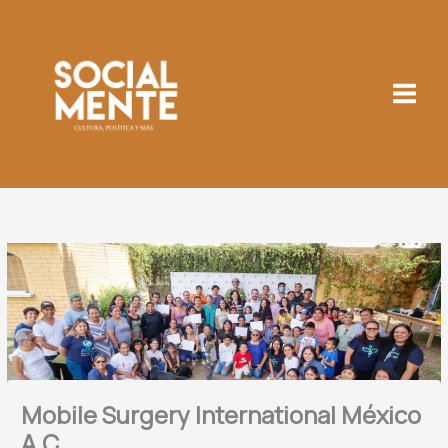
Ir
al
contenido
Mobile Surgery International México
A.C.