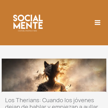
Ir
al
contenido
Los Therians: Cuando los jóvenes
dejan de hablar y empiezan a aullar