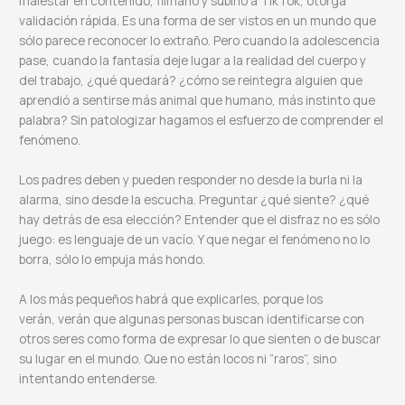
malestar en contenido, filmarlo y subirlo a TikTok, otorga
validación rápida. Es una forma de ser vistos en un mundo que
sólo parece reconocer lo extraño. Pero cuando la adolescencia
pase, cuando la fantasía deje lugar a la realidad del cuerpo y
del trabajo, ¿qué quedará? ¿cómo se reintegra alguien que
aprendió a sentirse más animal que humano, más instinto que
palabra? Sin patologizar hagamos el esfuerzo de comprender el
fenómeno.
Los padres deben y pueden responder no desde la burla ni la
alarma, sino desde la escucha. Preguntar ¿qué siente? ¿qué
hay detrás de esa elección? Entender que el disfraz no es sólo
juego: es lenguaje de un vacío. Y que negar el fenómeno no lo
borra, sólo lo empuja más hondo.
A los más pequeños habrá que explicarles, porque los
verán, verán que algunas personas buscan identificarse con
otros seres como forma de expresar lo que sienten o de buscar
su lugar en el mundo. Que no están locos ni “raros”, sino
intentando entenderse.