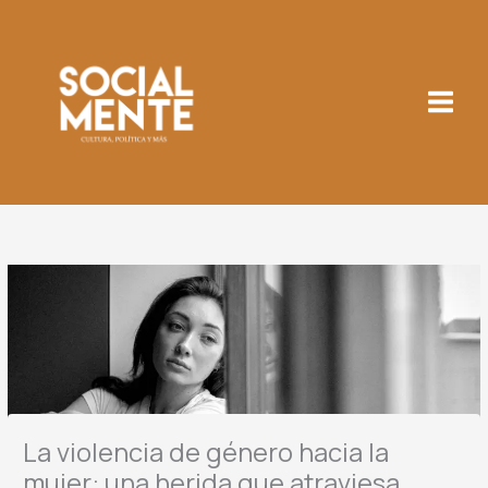
Ir
al
contenido
La violencia de género hacia la
mujer: una herida que atraviesa