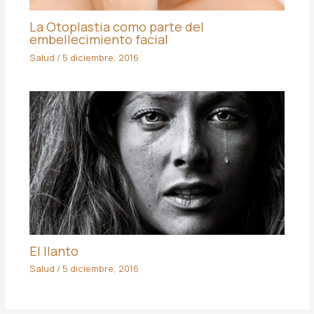
La Otoplastia como parte del
embellecimiento facial
Salud
/
5 diciembre, 2016
El llanto
Salud
/
5 diciembre, 2016