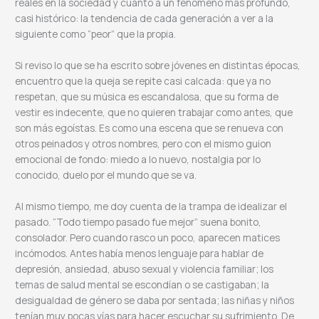
reales en la sociedad y cuánto a un fenómeno más profundo,
casi histórico: la tendencia de cada generación a ver a la
siguiente como “peor” que la propia.
Si reviso lo que se ha escrito sobre jóvenes en distintas épocas,
encuentro que la queja se repite casi calcada: que ya no
respetan, que su música es escandalosa, que su forma de
vestir es indecente, que no quieren trabajar como antes, que
son más egoístas. Es como una escena que se renueva con
otros peinados y otros nombres, pero con el mismo guion
emocional de fondo: miedo a lo nuevo, nostalgia por lo
conocido, duelo por el mundo que se va.
Al mismo tiempo, me doy cuenta de la trampa de idealizar el
pasado. “Todo tiempo pasado fue mejor” suena bonito,
consolador. Pero cuando rasco un poco, aparecen matices
incómodos. Antes había menos lenguaje para hablar de
depresión, ansiedad, abuso sexual y violencia familiar; los
temas de salud mental se escondían o se castigaban; la
desigualdad de género se daba por sentada; las niñas y niños
tenían muy pocas vías para hacer escuchar su sufrimiento. De