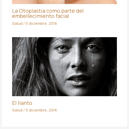
La Otoplastia como parte del
embellecimiento facial
Salud
/
5 diciembre, 2016
El llanto
Salud
/
5 diciembre, 2016