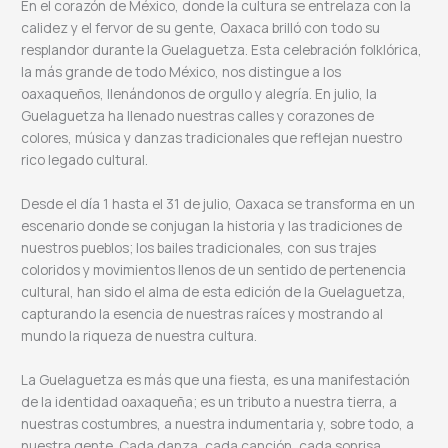
En el corazón de México, donde la cultura se entrelaza con la
calidez y el fervor de su gente, Oaxaca brilló con todo su
resplandor durante la Guelaguetza. Esta celebración folklórica,
la más grande de todo México, nos distingue a los
oaxaqueños, llenándonos de orgullo y alegría. En julio, la
Guelaguetza ha llenado nuestras calles y corazones de
colores, música y danzas tradicionales que reflejan nuestro
rico legado cultural.
Desde el día 1 hasta el 31 de julio, Oaxaca se transforma en un
escenario donde se conjugan la historia y las tradiciones de
nuestros pueblos; los bailes tradicionales, con sus trajes
coloridos y movimientos llenos de un sentido de pertenencia
cultural, han sido el alma de esta edición de la Guelaguetza,
capturando la esencia de nuestras raíces y mostrando al
mundo la riqueza de nuestra cultura.
La Guelaguetza es más que una fiesta, es una manifestación
de la identidad oaxaqueña; es un tributo a nuestra tierra, a
nuestras costumbres, a nuestra indumentaria y, sobre todo, a
nuestra gente. Cada danza, cada canción, cada sonrisa