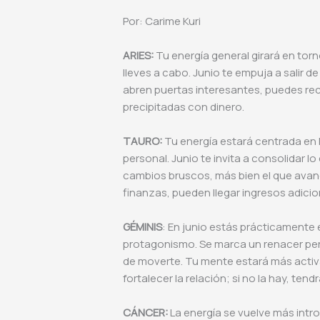
Por: Carime Kuri
ARIES:
Tu energía general girará en to
lleves a cabo. Junio te empuja a salir d
abren puertas interesantes, puedes rec
precipitadas con dinero.
TAURO:
Tu energía estará centrada en l
personal. Junio te invita a consolidar
cambios bruscos, más bien el que ava
finanzas, pueden llegar ingresos adicio
GÉMINIS
: En junio estás prácticamente 
protagonismo. Se marca un renacer pers
de moverte. Tu mente estará más activa
fortalecer la relación; si no la hay, te
CÁNCER:
La energía se vuelve más intros