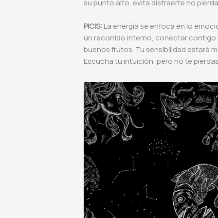
su punto alto, evita distraerte no pierd
PICIS:
La energía se enfoca en lo emociona
un recorrido interno, conectar contigo s
buenos frutos. Tu sensibilidad estará m
Escucha tu intuición, pero no te pierdas