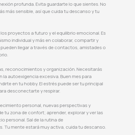
exión profunda. Evita guardarte lo que sientes. No
ás más sensible, así que cuida tu descanso y tu
, los proyectos a futuro y el equilibrio emocional. Es
smo individual y más en colaborar, compartir y
 pueden llegar a través de contactos, amistades o
orio.
as, reconocimientos y organización. Necesitarás
en la autoexigencia excesiva. Buen mes para
rte en tu hobby. El estrés puede ser tu principal
ra desconectarte y respirar.
recimiento personal, nuevas perspectivas y
e tu zona de confort; aprender, explorar y ver las
o personal. Sal de la rutina de
s. Tu mente estará muy activa, cuida tu descanso.