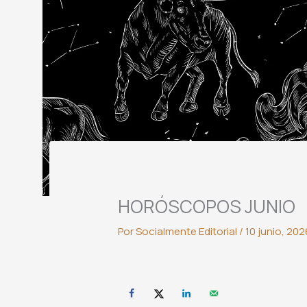
HORÓSCOPOS JUNIO
Por
Socialmente Editorial
/
10 junio, 202