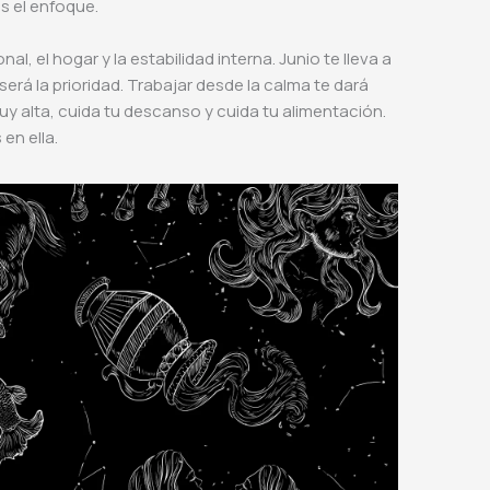
as el enfoque.
l, el hogar y la estabilidad interna. Junio te lleva a
erá la prioridad. Trabajar desde la calma te dará
uy alta, cuida tu descanso y cuida tu alimentación.
 en ella.