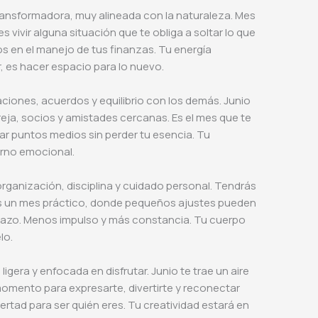
transformadora, muy alineada con la naturaleza. Mes
 vivir alguna situación que te obliga a soltar lo que
os en el manejo de tus finanzas. Tu energía
r, es hacer espacio para lo nuevo.
aciones, acuerdos y equilibrio con los demás. Junio
ja, socios y amistades cercanas. Es el mes que te
r puntos medios sin perder tu esencia. Tu
orno emocional.
organización, disciplina y cuidado personal. Tendrás
. Es un mes práctico, donde pequeños ajustes pueden
plazo. Menos impulso y más constancia. Tu cuerpo
lo.
ligera y enfocada en disfrutar. Junio te trae un aire
omento para expresarte, divertirte y reconectar
ertad para ser quién eres. Tu creatividad estará en