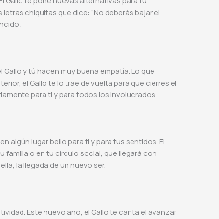
El Gallo te pone nuevas alternativas para tu
 letras chiquitas que dice: “No deberás bajar el
ncido”.
el Gallo y tú hacen muy buena empatía. Lo que
rior, el Gallo te lo trae de vuelta para que cierres el
riamente para ti y para todos los involucrados.
n algún lugar bello para ti y para tus sentidos. El
familia o en tu círculo social, que llegará con
ella, la llegada de un nuevo ser.
ividad. Este nuevo año, el Gallo te canta el avanzar