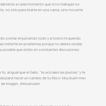
cordándote a cada momento que si no trabajas no
e, no sólo para tirarte en una cama, sino moverte
do a estar enjuiciando todo y a todos mi querido
gas meterte en problemas porque no debes olvidar
muy posible que estés en constantes discusiones.
, al igual que el Gallo, “te acicales las plumas” y te
lida para hacer un cambio de tu físico. Muy buen mes
l de imagen. ¡Renuévate!