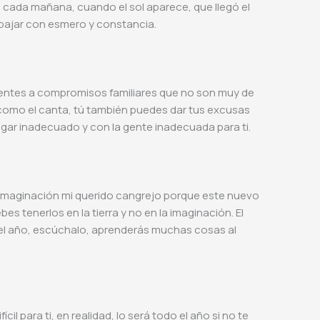
a cada mañana, cuando el sol aparece, que llegó el
abajar con esmero y constancia.
rentes a compromisos familiares que no son muy de
í como el canta, tú también puedes dar tus excusas
lugar inadecuado y con la gente inadecuada para ti.
a imaginación mi querido cangrejo porque este nuevo
es tenerlos en la tierra y no en la imaginación. El
 del año, escúchalo, aprenderás muchas cosas al
cil para ti, en realidad, lo será todo el año si no te