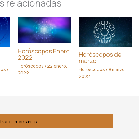
s relacionadas
Horóscopos Enero
Horóscopos de
2022
marzo
Horóscopos
/
22 enero,
pos
/
Horóscopos
/
9 marzo,
2022
2022
trar comentarios