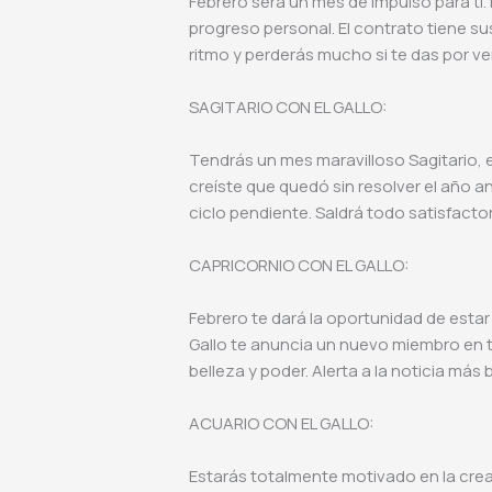
Febrero será un mes de impulso para ti. 
progreso personal. El contrato tiene sus
ritmo y perderás mucho si te das por ve
SAGITARIO CON EL GALLO:
Tendrás un mes maravilloso Sagitario, 
creíste que quedó sin resolver el año ante
ciclo pendiente. Saldrá todo satisfacto
CAPRICORNIO CON EL GALLO:
Febrero te dará la oportunidad de estar e
Gallo te anuncia un nuevo miembro en tu 
belleza y poder. Alerta a la noticia más b
ACUARIO CON EL GALLO:
Estarás totalmente motivado en la creat