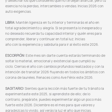
y desechar los que consideres que no te dejan avanzar, pero tu
esencia no la pierdas, intercambies o vendas. Inicias 2026 con
auto exigencias.
LIBRA:
Mantén ligereza en tu interior y terminarás el año en
total agradecimiento y alegría. Si se presenta lo inesperado y
no deseado recuerda tu capacidad interior y quién eres para
comprender, liberar y continuar en total luz. Inicias
año con la experiencia y sabiduría para ir al éxito este 2026.
ESCORPIÓN:
Este mes sin darte cuenta estarás terminando de
soltar lo material, emocional y existencial que cumplió su
ciclo. Cierras el año con cambios profundos realizados y con la
intención de transitar 2026 fluyendo en todos los ámbitos con
corona de laureles. Renaces como Ave Fénix este 2026.
SAGITARIO:
Sientes que la lección más fuerte de tu tránsito la
experimentaste este 2025, si aprendiste de ello; de lo
contrario, prepárate, puedes experimentar algo un poco más
fuerte este 2026. Diciembre es el mes para que valores y
agradezcas lo vivido, así verás la luz el año que inicias.