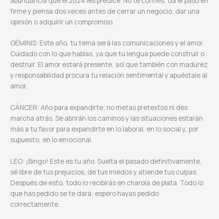
abundancia que el 2024 les predice. No te confíes, da el paso en
firme y piensa dos veces antes de cerrar un negocio, dar una
opinión o adquirir un compromiso.
GÉMINIS: Este año, tu tema será las comunicaciones y el amor.
Cuidado con lo que hablas, ya que tu lengua puede construir o
destruir. El amor estará presente, así que también con madurez
y responsabilidad procura tu relación sentimental y apuéstale al
amor.
CÁNCER: Año para expandirte; no metas pretextos ni des
marcha atrás. Se abrirán los caminos y las situaciones estarán
más a tu favor para expandirte en lo laboral, en lo social y, por
supuesto, en lo emocional.
LEO: ¡Bingo! Este es tu año. Suelta el pasado definitivamente,
sé libre de tus prejuicios, de tus miedos y atiende tus culpas.
Después de esto, todo lo recibirás en charola de plata. Todo lo
que has pedido se te dará; espero hayas pedido
correctamente.