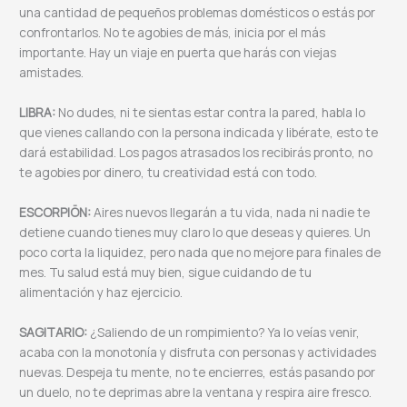
una cantidad de pequeños problemas domésticos o estás por
confrontarlos. No te agobies de más, inicia por el más
importante. Hay un viaje en puerta que harás con viejas
amistades.
LIBRA:
No dudes, ni te sientas estar contra la pared, habla lo
que vienes callando con la persona indicada y libérate, esto te
dará estabilidad. Los pagos atrasados los recibirás pronto, no
te agobies por dinero, tu creatividad está con todo.
ESCORPIÖN:
Aires nuevos llegarán a tu vida, nada ni nadie te
detiene cuando tienes muy claro lo que deseas y quieres. Un
poco corta la liquidez, pero nada que no mejore para finales de
mes. Tu salud está muy bien, sigue cuidando de tu
alimentación y haz ejercicio.
SAGITARIO:
¿Saliendo de un rompimiento? Ya lo veías venir,
acaba con la monotonía y disfruta con personas y actividades
nuevas. Despeja tu mente, no te encierres, estás pasando por
un duelo, no te deprimas abre la ventana y respira aire fresco.