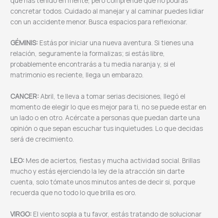
que has tenido en mente, pero comprende que no podrás
concretar todos. Cuidado al manejar y al caminar puedes lidiar
con un accidente menor. Busca espacios para reflexionar.
GÉMINIS:
Estás por iniciar una nueva aventura. Si tienes una
relación, seguramente la formalizas; si estás libre,
probablemente encontrarás a tu media naranja y, si el
matrimonio es reciente, llega un embarazo.
CANCER:
Abril, te lleva a tomar serias decisiones, llegó el
momento de elegir lo que es mejor para ti, no se puede estar en
un lado o en otro. Acércate a personas que puedan darte una
opinión o que sepan escuchar tus inquietudes. Lo que decidas
será de crecimiento.
LEO:
Mes de aciertos, fiestas y mucha actividad social. Brillas
mucho y estás ejerciendo la ley de la atracción sin darte
cuenta, solo tómate unos minutos antes de decir si, porque
recuerda que no todo lo que brilla es oro.
VIRGO:
El viento sopla a tu favor, estás tratando de solucionar