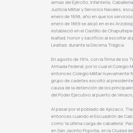
armas del Ejército, Infantería, Caballerí
Justicia Militar y Servicios Navales, esc
enero de 1898, año en que los servicios 
enero de 1869 se alojó en el ex Arzob
estableció en el Castillo de Chapultep
lealtad, honor y sacrificio al escoltar a
Lealtad, durante la Decena Trágica.
En agosto de 1914, con la firma de los T
Armada Federal, por lo cual el Colegio Mi
entonces Colegio Militar nuevamente 
grupo de cadetes escoltó al presidente
causa de la detención de los principales 
del Poder Ejecutivo al puerto de Veracr
Al pasar por el poblado de Apizaco, Tlax
entonces cuando el Escuadrón de Caball
como ‘la última carga de caballería’. Pa
en San Jacinto Popotla, en la Ciudad de