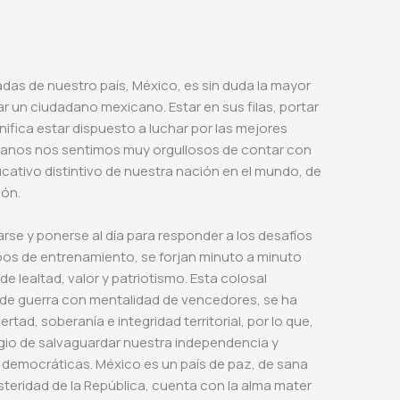
adas de nuestro país, México, es sin duda la mayor
ar un ciudadano mexicano. Estar en sus filas, portar
nifica estar dispuesto a luchar por las mejores
canos nos sentimos muy orgullosos de contar con
ducativo distintivo de nuestra nación en el mundo, de
ión.
arse y ponerse al día para responder a los desafíos
pos de entrenamiento, se forjan minuto a minuto
e lealtad, valor y patriotismo. Esta colosal
es de guerra con mentalidad de vencedores, se ha
rtad, soberanía e integridad territorial, por lo que,
egio de salvaguardar nuestra independencia y
s democráticas. México es un país de paz, de sana
steridad de la República, cuenta con la alma mater