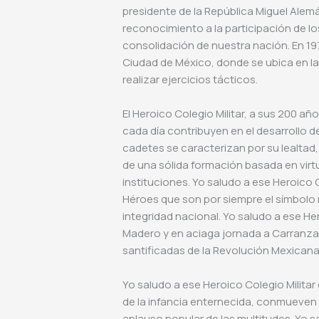
presidente de la República Miguel Alem
reconocimiento a la participación de l
consolidación de nuestra nación. En 1976
Ciudad de México, donde se ubica en la 
realizar ejercicios tácticos.
El Heroico Colegio Militar, a sus 200 añ
cada día contribuyen en el desarrollo d
cadetes se caracterizan por su lealtad, v
de una sólida formación basada en virtu
instituciones. Yo saludo a ese Heroico C
Héroes que son por siempre el símbolo m
integridad nacional. Yo saludo a ese H
Madero y en aciaga jornada a Carranza
santificadas de la Revolución Mexicana
Yo saludo a ese Heroico Colegio Militar
de la infancia enternecida, conmueven
aplauso popular de las multitudes. Yo s