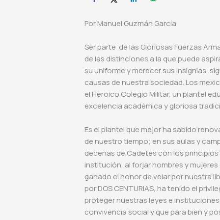
Por Manuel Guzmán García
Ser parte de las Gloriosas Fuerzas Arm
de las distinciones a la que puede aspir
su uniforme y merecer sus insignias, sig
causas de nuestra sociedad. Los mexi
el Heroico Colegio Militar, un plantel e
excelencia académica y gloriosa tradic
Es el plantel que mejor ha sabido renov
de nuestro tiempo; en sus aulas y cam
decenas de Cadetes con los principios d
institución, al forjar hombres y mujer
ganado el honor de velar por nuestra libe
por DOS CENTURIAS, ha tenido el privil
proteger nuestras leyes e institucione
convivencia social y que para bien y po