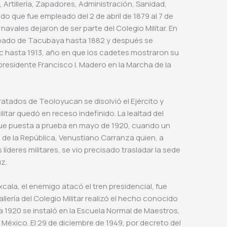
a, Artillería, Zapadores, Administración, Sanidad,
udo que fue empleado del 2 de abril de 1879 al 7 de
navales dejaron de ser parte del Colegio Militar. En
ispado de Tacubaya hasta 1882 y después se
ec hasta 1913, año en que los cadetes mostraron su
l presidente Francisco I. Madero en la Marcha de la
ratados de Teoloyucan se disolvió el Ejército y
litar quedó en receso indefinido. La lealtad del
fue puesta a prueba en mayo de 1920, cuando un
 de la República, Venustiano Carranza quien, a
líderes militares, se vio precisado trasladar la sede
uz.
cala, el enemigo atacó el tren presidencial, fue
ería del Colegio Militar realizó el hecho conocido
ra 1920 se instaló en la Escuela Normal de Maestros,
 México. El 29 de diciembre de 1949, por decreto del