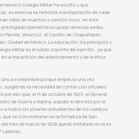
l Heroico Colegio Militar ha escrito y que
cas, su esencia se remonta a la inspiración de cada
an miles de muertos y cientos vivos; en este
 prestigiado plantel ha ocupado diversas sedes,
n Perote, Veracruz; el Castillo de Chapultepec;
pan, Ciudad de México. La educación, los principios y
gio Militar es el sólido soporte del ejército, ya que
en la impartición del adiestramiento y de la ética
es única e irrepetible porque empieza una vez
 surgiendo la necesidad de contar con oficiales
s por ello que, el 11 de octubre de 1823, el General
istro de Guerra y Marina, expidió el decreto por el
ndo a todos los jóvenes estudiantes de los cuerpos
a, que se concentraran en la fortaleza de San
es del mes de marzo de 1828 quedó instalado en el ex
7 cadetes.