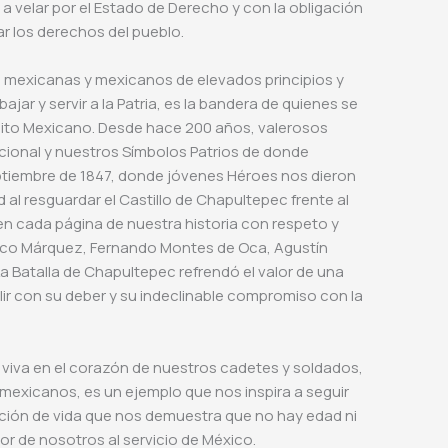
a velar por el Estado de Derecho y con la obligación
dar los derechos del pueblo.
ra mexicanas y mexicanos de elevados principios y
jar y servir a la Patria, es la bandera de quienes se
jército Mexicano. Desde hace 200 años, valerosos
cional y nuestros Símbolos Patrios de donde
eptiembre de 1847, donde jóvenes Héroes nos dieron
d al resguardar el Castillo de Chapultepec frente al
n cada página de nuestra historia con respeto y
cisco Márquez, Fernando Montes de Oca, Agustín
La Batalla de Chapultepec refrendó el valor de una
r con su deber y su indeclinable compromiso con la
viva en el corazón de nuestros cadetes y soldados,
 mexicanos, es un ejemplo que nos inspira a seguir
cción de vida que nos demuestra que no hay edad ni
or de nosotros al servicio de México.