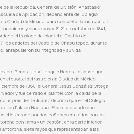
te de la República, General de División, Anastasio
Escuela de Aplicación, dependiente del Colegio
 en la Ciudad de México, para completar la instrucción
a, ingenieros y plana mayor. El 21 de octubre de 1841,
rdenó el traslado del plantel al Castillo de
7, los cadetes del Castillo de Chapultepec, durante
, antepusieron su integridad y su vida,
e México, General José Joaquín Herrera, dispuso que
n el cuartel del rastro en la Ciudad de México.
 diciembre de 1860, el General Jesús González Ortega
rvador y fue cerrado el plantel. Con la caída de la
o, el presidente Juárez decretó que en el Colegio
Arista, en Palacio Nacional. El primer escudo que
 fue el integrado por dos cañones cruzados con las
orcha con llama y un cestón; en la parte inferior,
la antorcha, siete rayos que representaban a las