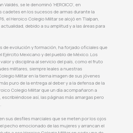
án Valdés, se le denominó ‘HEROICO’, en
os cadetes en los sucesos de armas durante la
, el Heroico Colegio Militar se alojó en Tlalpan,
actualidad, debido a su amplitud y a las áreas para
os de evolución y formación, ha forjado oficiales que
el Ejército Mexicano y del pueblo de México. Los
alor y disciplina al servicio del país, como el fruto
des militares, siempre leales a nuestras
olegio Militar en la tierna imagen de sus jóvenes
ás puro de la entrega al deber y a la defensa de la
eroico Colegio Militar que un día acompañaron a
, escribiéndose así, las páginas más amargas pero
.
 en sus desfiles marciales que se meten por los ojos
 el pecho emocionado de las mujeres y arrancan el
aludo a ese Heroico Colegio Militar en cada uno de