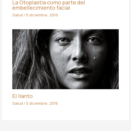
La Otoplastia como parte del
embellecimiento facial
Salud
/
5 diciembre, 2016
El llanto
Salud
/
5 diciembre, 2016