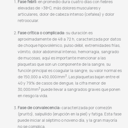
Fase febril:
en promedio dura cuatro días con fiebres
elevadas de >38ºC, más dolores musculares y
articulares, dolor de cabeza intenso (cefalea) y dolor
retroocular.
Fase crítica o complicada:
su duración es
aproximadamente de 48 a 72 h, caracterizada por datos
de choque hipovolémico, pulso débil, extremidades frías,
vómito, dolor abdominal intenso, hemorragia, sangrado
de mucosas, aquí es importante mencionar a las
plaquetas que son un componente de la sangre, su
función principal es coagular la sangre, su valor normal es
3
de 150,000 a 450,000/mm
. Las plaquetas bajan entre el
40 y 79% de casos de dengue, la cifra menor de
3
30,000/mm
puede llevar a sangrados graves que ponen
en riesgo la vida.
Fase de convalecencia:
caracterizada por comezón
(prurito), salpullido (erupción en la piel) y fatiga. Esta fase
puede iniciar al séptimo o noveno día, y la gran mayoría
no se complica.