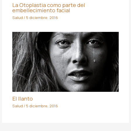
La Otoplastia como parte del
embellecimiento facial
Salud
/
5 diciembre, 2016
El llanto
Salud
/
5 diciembre, 2016