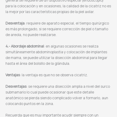
general se requiere de un dispositivo especial (endoscopio)
para la colocación y en ocasiones, la calidad de la cicatriz no es
la mejor por las características propias de la piel axilar.
Desventaja
: requiere de aparato especial, el tiempo quirúrgico
es más prolongado, si se requiere corrección de piel o tamaño
de areola, no puede realizarse.
4.- Abordaje abdominal
: en algunas ocasiones se realiza
simultáneamente abdominoplastia y colocación de implantes
de mama, se puede utilizar la disección abdominal para llegar
hasta el área del bolsillo de la glándula.
Ventajas
: la ventaja es que no se observa cicatriz.
Desventajas
: se requiere una disección amplia a nivel del surco
submamario lo cual puede ocasionar que este detalle
anatómico se pierda siendo complicado volver a formarlo, aun
colocando puntos en la zona.
Recuerda que es muy importante acudir siempre con un