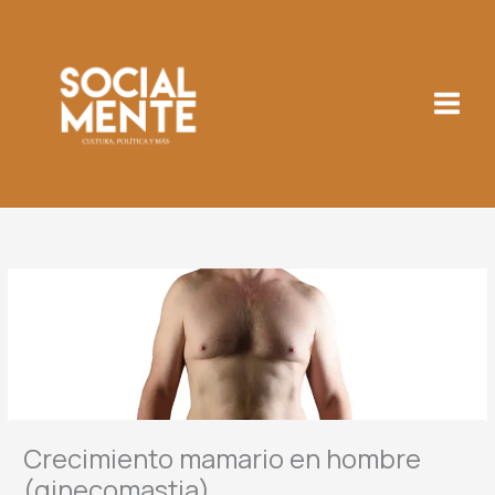
Ir
al
contenido
Crecimiento mamario en hombre
(ginecomastia)