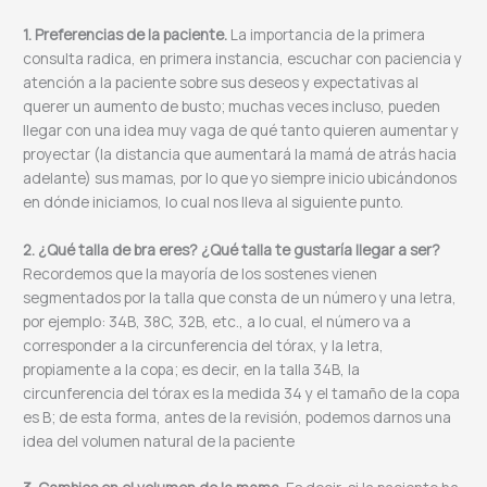
1. Preferencias de la paciente.
La importancia de la primera
consulta radica, en primera instancia, escuchar con paciencia y
atención a la paciente sobre sus deseos y expectativas al
querer un aumento de busto; muchas veces incluso, pueden
llegar con una idea muy vaga de qué tanto quieren aumentar y
proyectar (la distancia que aumentará la mamá de atrás hacia
adelante) sus mamas, por lo que yo siempre inicio ubicándonos
en dónde iniciamos, lo cual nos lleva al siguiente punto.
2. ⁠¿Qué talla de bra eres? ¿Qué talla te gustaría llegar a ser?
Recordemos que la mayoría de los sostenes vienen
segmentados por la talla que consta de un número y una letra,
por ejemplo: 34B, 38C, 32B, etc., a lo cual, el número va a
corresponder a la circunferencia del tórax, y la letra,
propiamente a la copa; es decir, en la talla 34B, la
circunferencia del tórax es la medida 34 y el tamaño de la copa
es B; de esta forma, antes de la revisión, podemos darnos una
idea del volumen natural de la paciente