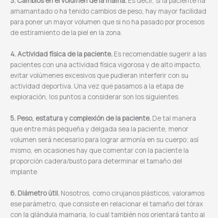
3. ⁠Cambios en el volumen de la mama.
Es decir, si la paciente ha
amamantado o ha tenido cambios de peso, hay mayor facilidad
para poner un mayor volumen que si no ha pasado por procesos
de estiramiento de la piel en la zona.
4. ⁠Actividad física de la paciente.
Es recomendable sugerir a las
pacientes con una actividad física vigorosa y de alto impacto,
evitar volúmenes excesivos que pudieran interferir con su
actividad deportiva. Una vez que pasamos a la etapa de
exploración, los puntos a considerar son los siguientes.
5. ⁠Peso, estatura y complexión de la paciente.
De tal manera
que entre más pequeña y delgada sea la paciente, menor
volumen será necesario para lograr armonía en su cuerpo; así
mismo, en ocasiones hay que comentar con la paciente la
proporción cadera/busto para determinar el tamaño del
implante
6. ⁠Diámetro útil.
Nosotros, como cirujanos plásticos, valoramos
ese parámetro, que consiste en relacionar el tamaño del tórax
con la glándula mamaria, lo cual también nos orientará tanto al