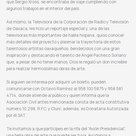
que Sergio Xross, se encontraba de viaje cumpliendo con
algunos trabajos en el interior del país.
Así mismo, la Televisora de la Corporación de Radio y Televisión
de Oaxaca, les hizo un reportaje especial y, una de las
televisoras más importantes de habla hispana, quiso conocer
más detalles del proyecto y plasmar la trayectoria de estos
talentosos artistas oaxaqueños, bendecidos con una gran
inspiración y destacando el talento de Ángel Pacheco Soriano
que, a pesar de no tener manos, Dios le regaló un don increíble
para realizar hermosísimas obras de arte.
Si alguien se interesa por adquirir un boleto, pueden
comunicarse con Octavio Ramírez al 958 100 5875 y 958 581
4714, donde atiende al público y quien informa que la
Asociación Civil antes mencionada consta de acta constitutiva
número 10,298, R.F.C. y Cluni; además, es Donataria Autorizada
por el SAT.
Te invitamos a que participes en la rifa del “Avión Presidencial”,
una bella obra de arte que puede ser tuya. Ayúdanos a