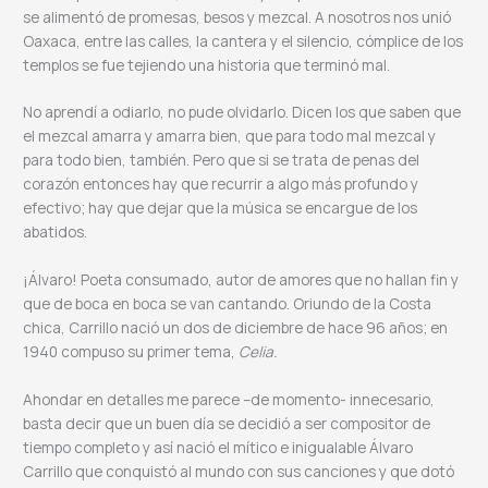
se alimentó de promesas, besos y mezcal. A nosotros nos unió
Oaxaca, entre las calles, la cantera y el silencio, cómplice de los
templos se fue tejiendo una historia que terminó mal.
No aprendí a odiarlo, no pude olvidarlo. Dicen los que saben que
el mezcal amarra y amarra bien, que para todo mal mezcal y
para todo bien, también. Pero que si se trata de penas del
corazón entonces hay que recurrir a algo más profundo y
efectivo; hay que dejar que la música se encargue de los
abatidos.
¡Álvaro! Poeta consumado, autor de amores que no hallan fin y
que de boca en boca se van cantando. Oriundo de la Costa
chica, Carrillo nació un dos de diciembre de hace 96 años; en
1940 compuso su primer tema,
Celia.
Ahondar en detalles me parece –de momento- innecesario,
basta decir que un buen día se decidió a ser compositor de
tiempo completo y así nació el mítico e inigualable Álvaro
Carrillo que conquistó al mundo con sus canciones y que dotó