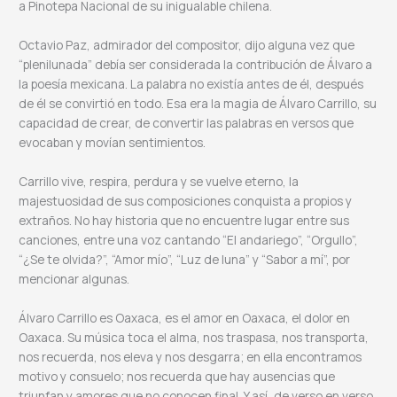
a Pinotepa Nacional de su inigualable chilena.
Octavio Paz, admirador del compositor, dijo alguna vez que
“plenilunada” debía ser considerada la contribución de Álvaro a
la poesía mexicana. La palabra no existía antes de él, después
de él se convirtió en todo. Esa era la magia de Álvaro Carrillo, su
capacidad de crear, de convertir las palabras en versos que
evocaban y movían sentimientos.
Carrillo vive, respira, perdura y se vuelve eterno, la
majestuosidad de sus composiciones conquista a propios y
extraños. No hay historia que no encuentre lugar entre sus
canciones, entre una voz cantando “El andariego”, “Orgullo”,
“¿Se te olvida?”, “Amor mío”, “Luz de luna” y “Sabor a mí”, por
mencionar algunas.
Álvaro Carrillo es Oaxaca, es el amor en Oaxaca, el dolor en
Oaxaca. Su música toca el alma, nos traspasa, nos transporta,
nos recuerda, nos eleva y nos desgarra; en ella encontramos
motivo y consuelo; nos recuerda que hay ausencias que
triunfan y amores que no conocen final. Y así, de verso en verso,