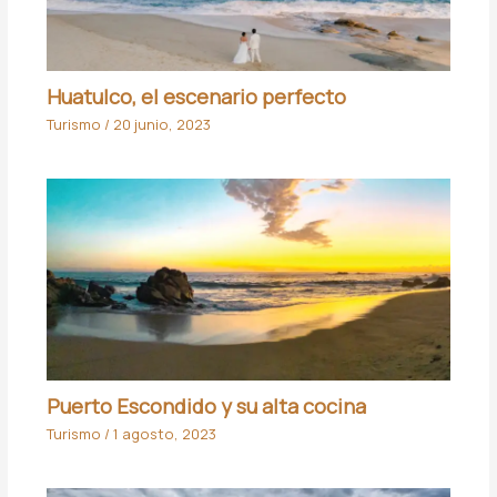
Huatulco, el escenario perfecto
Turismo
/
20 junio, 2023
Puerto Escondido y su
alta cocina
Turismo
/
1 agosto, 2023