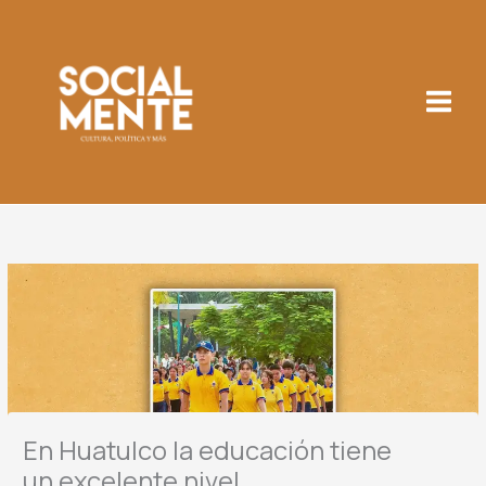
Ir
al
contenido
En Huatulco la educación tiene
un excelente nivel